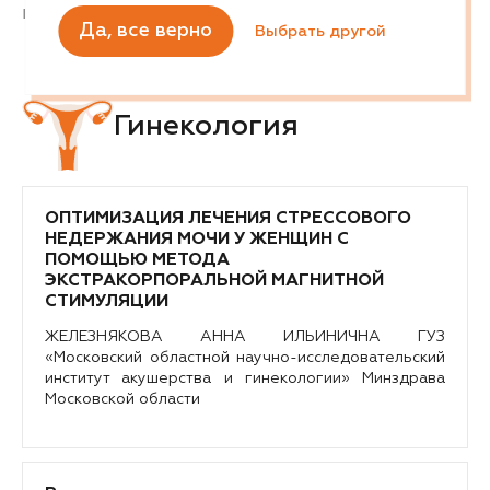
вы можете ознакомиться.
Ленинградская область
Да, все верно
Выбрать другой
Липецкая область
М
Магаданская область
Марий Эл
Гинекология
Мордовия
Московская область
Мурманская область
Н
ОПТИМИЗАЦИЯ ЛЕЧЕНИЯ СТРЕССОВОГО
Нижегородская область
НЕДЕРЖАНИЯ МОЧИ У ЖЕНЩИН С
Новгородская область
ПОМОЩЬЮ МЕТОДА
Новосибирская область
ЭКСТРАКОРПОРАЛЬНОЙ МАГНИТНОЙ
О
СТИМУЛЯЦИИ
Омская область
ЖЕЛЕЗНЯКОВА АННА ИЛЬИНИЧНА ГУЗ
Оренбургская область
«Московский областной научно-исследовательский
Орловская область
институт акушерства и гинекологии» Минздрава
П
Московской области
Пензенская область
Пермский край
Приморский край