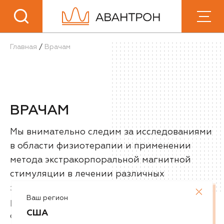
Ингушетия
Иркутская область
К
Кабардино-Балкария
Главная
/
Врачам
Калининградская область
Калмыкия
Калужская область
Камчатский край
Карачаево-Черкесия
ВРАЧАМ
Карелия
Кемеровская область
Мы внимательно следим за исследованиями
Кировская область
Коми
в области физиотерапии и применении
Костромская область
метода экстракорпоральной магнитной
Краснодарский край
стимуляции в лечении различных
Красноярский край
заболеваний. Для специалистов,
Крым
Ваш регион
работающих с данным методом мы
Курганская область
США
Курская область
собираем научные публикации, с которыми
Л