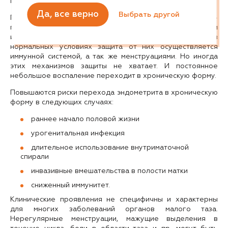
переноса эмбрионов в программе ЭКО.
Ленинградская область
Да, все верно
Выбрать другой
Причина возникновения хронического эндометрита —
Липецкая область
проникновение в полость матки условно патогенных и
М
иногда абсолютно патогенных микроогранизмов, в
Магаданская область
нормальных условиях защита от них осуществляется
Марий Эл
иммунной системой, а так же менструациями. Но иногда
Мордовия
этих механизмов защиты не хватает. И постоянное
Московская область
небольшое воспаление переходит в хроническую форму.
Мурманская область
Повышаются риски перехода эндометрита в хроническую
Н
форму в следующих случаях:
Нижегородская область
Новгородская область
раннее начало половой жизни
Новосибирская область
урогенитальная инфекция
О
длительное использование внутриматочной
Омская область
спирали
Оренбургская область
инвазивные вмешательства в полости матки
Орловская область
П
сниженный иммунитет.
Пензенская область
Клинические проявления не специфичны и характерны
Пермский край
для многих заболеваний органов малого таза.
Приморский край
Нерегулярные менструации, мажущие выделения в